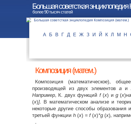
Большая советсткая энциклопедия 
более 90 тысяч статей
А
Б
В
Г
Д
Е
Ж
З
И
Й
К
Л
М
Н
Композиция (матем.)
Композиция (математическое), обще
производящей из двух элементов
а
и
Например
, К. двух функций
f
(
x
) и
g
(
x
)н
(
x
)
].
В математическом анализе и теории
некоторые другие способы образования 
третьей функции
h
(
x
)
= f
(
x
)
*g
(
x
)
,
наприм
.