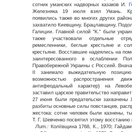
сотник уманских надворных казаков И.
Г
Железняка 19 июля взял Умань. Кре
появились также во многих других район
захватило Киевщину, Брацлавщину, Подол
Галиции. Главной силой "К." были украи
также участвовали отдельные отря
ремесленники, беглые крестьяне и со
крестьяне. Восставшие надеялись на пом
заинтересованного в ослаблении П
Правобережной Украины с Россией. Внача
II занимало выжидательную позици
возможностью распространения дви
антифеодальный характер) на Лево
заставил царское правительство направит
27 июня были предательски захвачены 
разбиты основные силы повстанцев, расп
жестока: сотни человек были казнены, ты
Т. Г. Шевченко посвятил этому восстанию 
Лит.:
Колiївщина 1768, К., 1970; Гайдама