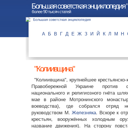
Большая советсткая энциклопедия
более 90 тысяч статей
А
Б
В
Г
Д
Е
Ж
З
И
Й
К
Л
М
Н
"Колиивщина"
"Колиивщина", крупнейшее крестьянско-к
Правобережной Украине против феод
национального и религиозного гнёта шля
мае в районе Мотронинского монастыр
воеводства), где собрался отряд н
руководством М.
Железняка
. Вскоре к о
крестьян, вооружённых холодным ор
название движения). На сторону повс