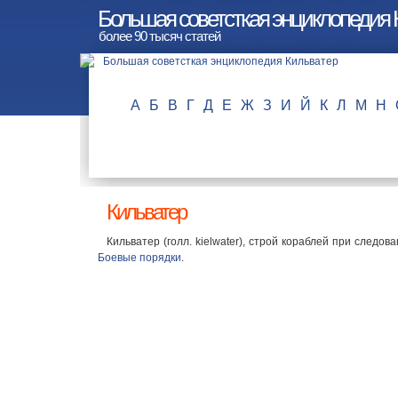
Большая советсткая энциклопедия 
более 90 тысяч статей
А
Б
В
Г
Д
Е
Ж
З
И
Й
К
Л
М
Н
Кильватер
Кильватер (голл. kielwater), строй кораблей при следов
Боевые порядки
.