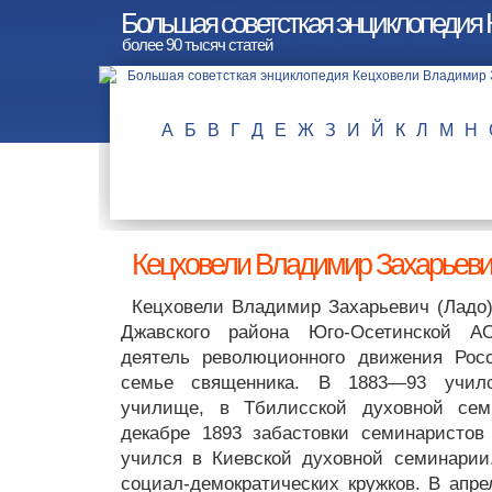
Большая советсткая энциклопедия
более 90 тысяч статей
А
Б
В
Г
Д
Е
Ж
З
И
Й
К
Л
М
Н
Кецховели Владимир Захарьеви
Кецховели Владимир Захарьевич (Ладо) [
Джавского района Юго-Осетинской АО,
деятель революционного движения Рос
семье священника. В 1883—93 учил
училище, в Тбилисской духовной сем
декабре 1893 забастовки семинаристо
учился в Киевской духовной семинарии
социал-демократических кружков. В апре