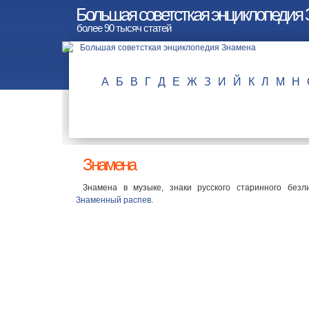
Большая советсткая энциклопедия
более 90 тысяч статей
А
Б
В
Г
Д
Е
Ж
З
И
Й
К
Л
М
Н
Знамена
Знамена в музыке, знаки русского старинного без
Знаменный распев
.