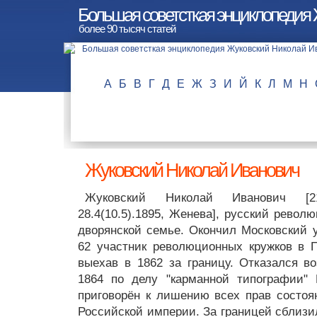
Большая советсткая энциклопедия
более 90 тысяч статей
А
Б
В
Г
Д
Е
Ж
З
И
Й
К
Л
М
Н
Жуковский Николай Иванович
Жуковский Николай Иванович [21
28.4(10.5).1895, Женева], русский револ
дворянской семье. Окончил Московский у
62 участник революционных кружков в П
выехав в 1862 за границу. Отказался во
1864 по делу "карманной типографии"
приговорён к лишению всех прав состоя
Российской империи. За границей сблиз