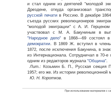
и стал одним из деятелей "молодой эм
Дрездене, откуда организовал транс
русской печати
в Россию. В декабре 1864
съезда русских революционеров эмигра
"молодой эмиграции" с А. И. Герценом
участвовал с М. А. Бакуниным в вып
"Народное дело"
в 1868—69 состоял 
демократии
. В 1869 Ж. вступил в члены
1872, после исключения Бакунина, в зна
из Интернационала. Сотрудничал в 70-е г
одним из редакторов журнала
"Община"
.
Лит.:
Козьмин Б. П., Русская секция П
1957; его же. Из истории революционной м
Ю. Н. Коротков.
При использовании материалов с са