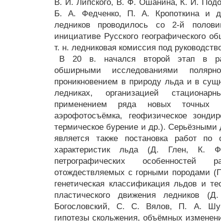
В. И. Липского, В. Ф. Ошанина, К. И. Подо
Б. А. Федченко, П. А. Кропоткина и д
ледников проводилось со 2-й полов
инициативе Русского географического об
т. н. ледниковая комиссия под руководств
В 20 в. начался второй этап в ра
обширными исследованиями полярно
проникновением в природу льда и в сущ
ледниках, организацией стационар
применением ряда новых точных ме
аэрофотосъёмка, геофизическое зондир
термическое бурение и др.). Серьёзными
является также постановка работ по 
характеристик льда (Д. Глен, К. 
петрографических особенностей 
отождествляемых с горными породами (П
генетическая классификация льдов и тео
пластического движения ледников (Д
Богословский, С. С. Вялов, П. А. Шу
гипотезы скольжения, объёмных изменени