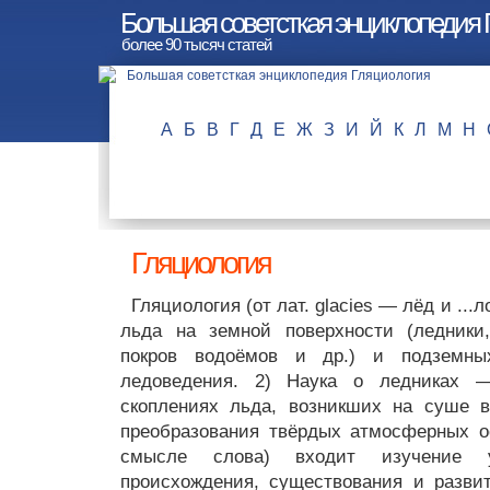
Большая советсткая энциклопедия 
более 90 тысяч статей
А
Б
В
Г
Д
Е
Ж
З
И
Й
К
Л
М
Н
Гляциология
Гляциология (от лат. glacies — лёд и ...л
льда на земной поверхности (ледники
покров водоёмов и др.) и подземны
ледоведения. 2) Наука о ледниках 
скоплениях льда, возникших на суше в
преобразования твёрдых атмосферных ос
смысле слова) входит изучение 
происхождения, существования и разви