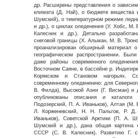
др. Расширены представления о зависим
климата (Д. Най), о бюджете вещества и
Шумский), о температурном режиме ледник
и др.), о циклах оледенения (У. Хобс, М. В
Калесник и др.). Детально разработа
снеговой границы (Х. Альман, М. В. Троно
проанализирован обширный материал о
географическом распространении. Был
даже районы современного оледенени
Восточном Саяне, в бассейне р. Индигирк
Корякском и Становом нагорьях. С
современному оледенению: для Северног
В. Филда), Высокой Азии (Г. Висман) и
опубликованы описания и каталоги 
Подозерский, П. А. Иваньков), Алтая (М. 
Л. Корженевский, Н. Н. Пальгов, Р. Д.
Иваньков), Советской Арктики (П. А. Ш
Шумский и др.), дана общая картина 
СССР (С. В. Калесник). Развитию Г. с