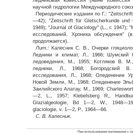
ледниковая комиссия (ныне Комиссия
научной гидрологии Международного союз
Периодические издания по Г.: "Zeitschrift
—42); "Zeitschrift für Gletscherkunde und 
1949); "Journal of Glaciology" (L., с 1947
исследований. Хроника обсуждения" (
продолжается).
Лит.:
Калесник С. В., Очерки гляциолог
Ледники и климат, Л., 1966; Шумский 
ледоведения, М., 1955; Котляков В. М
ледники, Л., 1968; Богородский В
исследования, Л., 1968; Оледенение У
Новой Земли, М., 1968; Оледенение Эльб
Заилийского Алатау, М., 1969; Charlesworth
—2, L., 1957; Klebelsberg R,, Handbu
Glazialgeologie, Bd 1—2, W., 1948—194
glaciologie, v. 1—2, P., 1964—66.
С. В. Калесник.
При использовании материалов с са