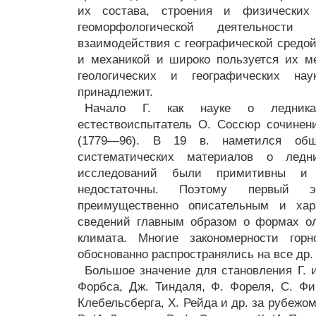
их состава, строения и физических 
геоморфологической деятельност
взаимодействия с географической средой.
и механикой и широко пользуется их м
геологических и географических на
принадлежит.
Начало Г. как науке о ледника
естествоиспытатель О. Соссюр сочинен
(1779—96). В 19 в. наметился общ
систематических материалов о ледн
исследований были примитивны и
недостаточны. Поэтому первый 
преимущественно описательным и хара
сведений главным образом о формах ол
климата. Многие закономерности горн
обоснованно распространялись на все др.
Большое значение для становления Г. и
Форбса, Дж. Тиндаля, Ф. Фореля, С. Фин
Клебельсберга, Х. Рейда и др. за рубежо