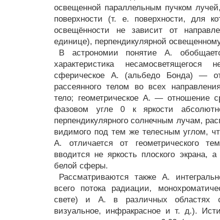
освещенной параллельным пучком лучей,
поверхности (т. е. поверхности, для к
освещённости не зависит от направле
единице), перпендикулярной освещенному
В астрономии понятие А. обобщает
характеристика несамосветящегося 
сферическое А. (альбедо Бонда) — от
рассеянного телом во всех направлени
тело; геометрическое А. — отношение с
фазовом угле 0 к яркости абсолютно
перпендикулярного солнечным лучам, расп
видимого под тем же телесным углом, чт
А. отличается от геометрического те
вводится не яркость плоского экрана, а
белой сферы.
Рассматриваются также А. интегральн
всего потока радиации, монохроматиче
свете) и А. в различных областях сп
визуальное, инфракрасное и т. д.). Ист