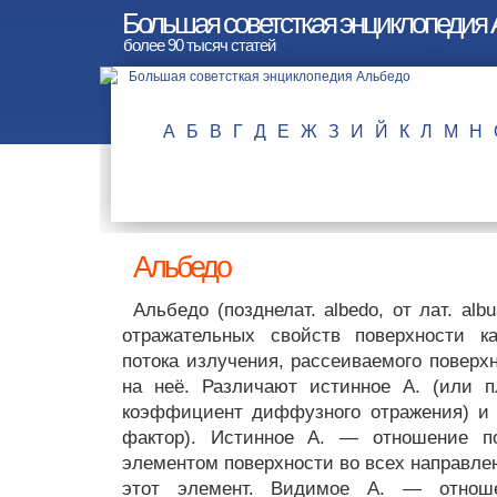
Большая советсткая энциклопедия
более 90 тысяч статей
А
Б
В
Г
Д
Е
Ж
З
И
Й
К
Л
М
Н
Альбедо
Альбедо (позднелат. albedo, от лат. al
отражательных свойств поверхности ка
потока излучения, рассеиваемого поверх
на неё. Различают истинное А. (или п
коэффициент диффузного отражения) и 
фактор). Истинное А. — отношение по
элементом поверхности во всех направлен
этот элемент. Видимое А. — отноше