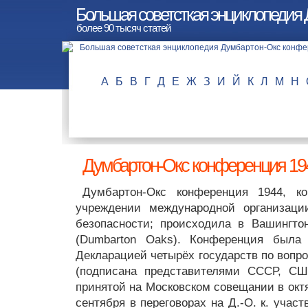
Большая советсткая энциклопедия
более 90 тысяч статей
А
Б
В
Г
Д
Е
Ж
З
И
Й
К
Л
М
Н
Думбартон-Окс конференция 19
Думбартон-Окс конференция 1944, к
учреждении международной организац
безопасности; происходила в Вашингто
(Dumbarton Oaks). Конференция была 
Декларацией четырёх государств по вопр
(подписана представителями СССР, США
принятой на Московском совещании в октя
сентября в переговорах на Д.-О. к. учас