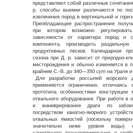
представляют собой различные сочетания
р. способы выемки различаются по пос
извлечения пород в вертикальной и гориз
Преобладающее распространение получ
при котором возможно регулироват
зависимости от характера пород и 
компонента, производить раздельну
продуктивных песков. Календарная пр
сезона при Д. р. зависит от природно-к
месторождения и обычно изменяется в 
крайнем С.-В. до 340—350
сут
на Урале и
Для разработки россыпей морского д
применяются ограниченно, отличаясь о
прототипа особенностями конструкции 
отвального оборудования. При работе в 
и маневрирование драги по забою
посредством канатно-якорного устройс
отвальных ёмкостей (поскольку поверх
значительно ниже уровня воды) об
самотёчного транспортирования и своб