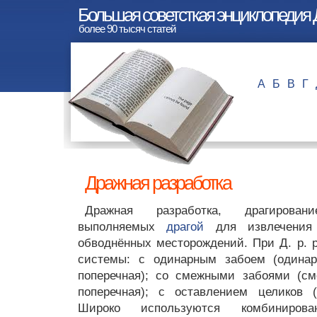
Большая советсткая энциклопедия 
более 90 тысяч статей
А
Б
В
Г
Дражная разработка
Дражная разработка, драгировани
выполняемых
драгой
для извлечения 
обводнённых месторождений. При Д. р. 
системы: с одинарным забоем (одинар
поперечная); со смежными забоями (см
поперечная); с оставлением целиков (
Широко используются комбиниров