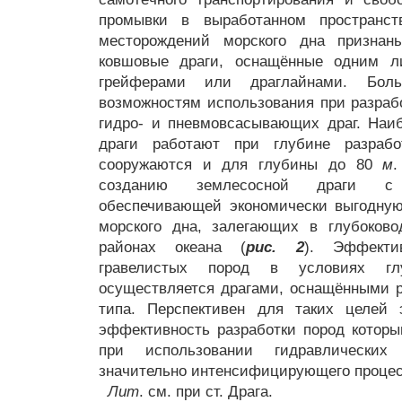
промывки в выработанном пространс
месторождений морского дна признаны
ковшовые драги, оснащённые одним л
грейферами или драглайнами. Боль
возможностям использования при разраб
гидро- и пневмовсасывающих драг. Наи
драги работают при глубине разра
сооружаются и для глубины до 80
м
.
созданию землесосной драги с 
обеспечивающей экономически выгодную
морского дна, залегающих в глубоков
районах океана (
рис. 2
). Эффекти
гравелистых пород в условиях глуб
осуществляется драгами, оснащёнными 
типа. Перспективен для таких целей 
эффективность разработки пород котор
при использовании гидравлических
значительно интенсифицирующего процес
Лит
. см. при ст. Драга.