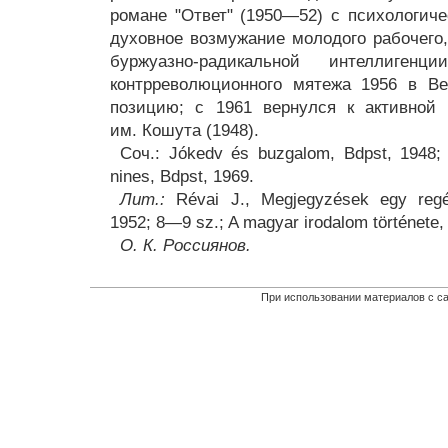
романе "Ответ" (1950—52) с психологич
духовное возмужание молодого рабочего,
буржуазно-радикальной интеллиге
контрреволюционного мятежа 1956 в В
позицию; с 1961 вернулся к активной 
им. Кошута (1948).
Соч.: Jókedv és buzgalom, Bdpst, 1948; 
nines, Bdpst, 1969.
Лит.:
Révai J., Megjegyzések egy regé
1952; 8—9 sz.; A magyar irodalom története, 
О. К. Россиянов.
При использовании материалов с са