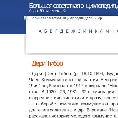
Большая советсткая энциклопедия 
более 90 тысяч статей
А
Б
В
Г
Д
Е
Ж
З
И
Й
К
Л
М
Н
Дери Тибор
Дери (Déri) Тибор (р. 18.10.1894, Буда
Член Коммунистической партии Венгрии
"Лия" опубликовал в 1917 в журнале "Нюг
стал. В 1920—26, 1931—32 в эмиграции. 
сюрреалистические стихи и прозу: повест
— о борьбе немецких коммунистов пр
долге интеллигента, и др. В романе "Нез
рассказал историю молодого коммуниста.