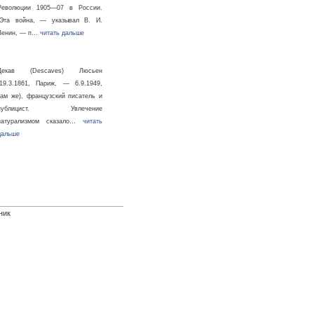
Революции 1905—07 в России.
"Эта война, — указывал В. И.
Ленин, — п…
читать дальше
Декав (Descaves) Люсьен
(19.3.1861, Париж, — 6.9.1949,
там же), французский писатель и
публицист. Увлечение
натурализмом сказало…
читать
дальше
ник