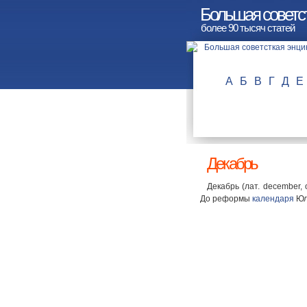
Большая советс
более 90 тысяч статей
А
Б
В
Г
Д
Е
Декабрь
Декабрь (лат. december,
До реформы
календаря
Юл