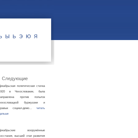
Ъ
Ы
Ь
Э
Ю
Я
Следующие
Декабрьская политическая стачка
1920 в Чехословакии, была
направлена против попыток
чехословацкой буржуазии и
правых социал-демо…
читать
дальше
Декабрьские вооружённые
восстания, высший этап развития