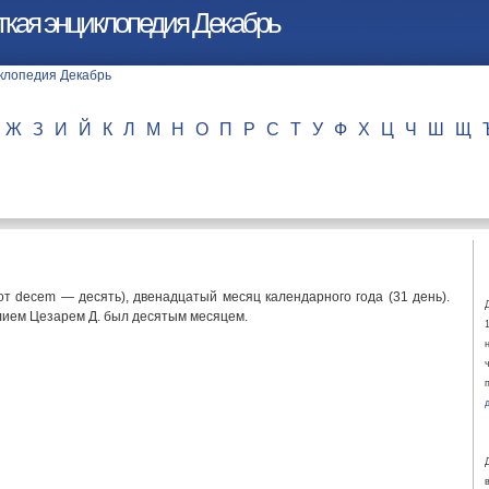
ткая энциклопедия Декабрь
Ж
З
И
Й
К
Л
М
Н
О
П
Р
С
Т
У
Ф
Х
Ц
Ч
Ш
Щ
 от decem — десять), двенадцатый месяц календарного года (31 день).
ием Цезарем Д. был десятым месяцем.