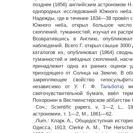
позднее (1856) английским астрономом Н
однородных исследований Южного неба
Надежды, где в течение 1834—38 провёл 
Южного неба, открыл большое число
скоплений, туманностей, изучал их распр
Возвратившись в Англию, опубликовал
наблюдений. Всего Г. открыл свыше 3000 
каталогов их, опубликовал (1864) сводн
туманностей и звёздных скоплений, насч
принадлежит одна из ранних оценок уд
приходящего от Солнца на Землю. В об
закрепляющее свойство гипосульфит
независимо от У. Г. Ф.
Тальбота
) м
светочувствительной бумаге, ввёл терм
Похоронен в Вестминстерском аббатстве 
Соч.: Scientific papers, v. 1—2, L., 
астрономии, т. 1—2, М., 1861—62.
Лит.:
Кларк А., Общедоступная история
Одесса, 1913; Clerke А. М., The Hersche