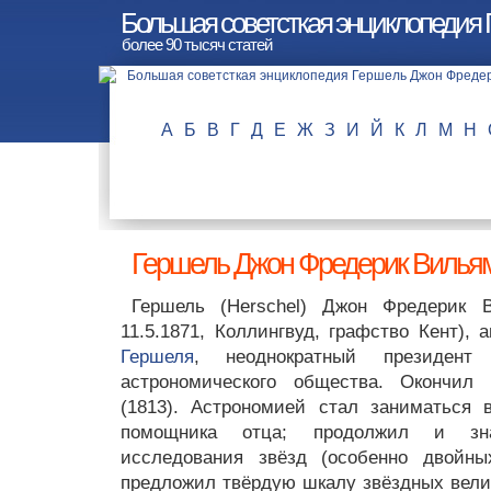
Большая советсткая энциклопедия
более 90 тысяч статей
А
Б
В
Г
Д
Е
Ж
З
И
Й
К
Л
М
Н
Гершель Джон Фредерик Вилья
Гершель (Herschel) Джон Фредерик В
11.5.1871, Коллингвуд, графство Кент), 
Гершеля
, неоднократный президент Л
астрономического общества. Окончил 
(1813). Астрономией стал заниматься 
помощника отца; продолжил и зн
исследования звёзд (особенно двойны
предложил твёрдую шкалу звёздных вели