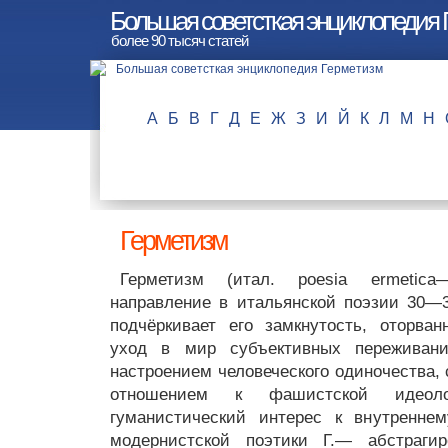
Большая советсткая энциклопедия 
более 90 тысяч статей
А
Б
В
Г
Д
Е
Ж
З
И
Й
К
Л
М
Н
Герметизм
Герметизм (итал. poesia ermetica
направление в итальянской поэзии 30—30
подчёркивает его замкнутость, оторван
уход в мир субъективных переживаний
настроением человеческого одиночества,
отношением к фашистской идеол
гуманистический интерес к внутренне
модернистской поэтики Г.— абстрагир