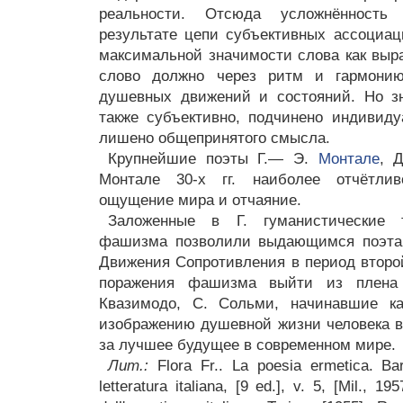
реальности. Отсюда усложнённость
результате цепи субъективных ассоциац
максимальной значимости слова как выра
слово должно через ритм и гармони
душевных движений и состояний. Но зн
также субъективно, подчинено индивид
лишено общепринятого смысла.
Крупнейшие поэты Г.— Э.
Монтале
, 
Монтале 30-х гг. наиболее отчётлив
ощущение мира и отчаяние.
Заложенные в Г. гуманистические 
фашизма позволили выдающимся поэтам
Движения Сопротивления в период втор
поражения фашизма выйти из плена 
Квазимодо, С. Сольми, начинавшие ка
изображению душевной жизни человека в 
за лучшее будущее в современном мире.
Лит.:
Flora Fr.. La poesia ermetica. Bar
letteratura italiana, [9 ed.], v. 5, [Mil., 1