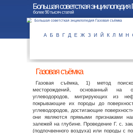
Большая советсткая энциклопедия 
более 90 тысяч статей
А
Б
В
Г
Д
Е
Ж
З
И
Й
К
Л
М
Н
Газовая съёмка
Газовая съёмка, 1) метод поис
месторождений, основанный на оп
углеводородов, мигрирующих из неф
покрывающие их породы до поверхност
углеводородов, достигающие поверхностн
они являются прямыми признаками на
залежей на глубине. Проведение Г. с. за
(подпочвенного воздуха) или породы с 