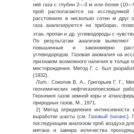
неё газа с глубин 2—3
м
или более (10
проб располагаются на исследуемой
расстояниях в несколько сотен
м
друг о
газа анализируются на приборах, позв
этан, пропан и др. углеводороды с чувст
По результатам анализов выявляют "
повышенные и закономерно распо
углеводородов. Газовая аномалия на ис
признаком возможного наличия в толще п
месторождения. Метод Г. с. был разрабо
(1932).
Лит.:
Соколов В. А., Григорьев Г. Г., М
геохимических нефтегазопоисковых работ
Геохимия газов земной коры и атмосферы,
природных газов, М., 1971.
2) Метод определения интенсивности 
выработки шахты (см.
Газовый баланс
)
.
Г
последующим анализом проб воздуха для
метана и замера количества проходящ