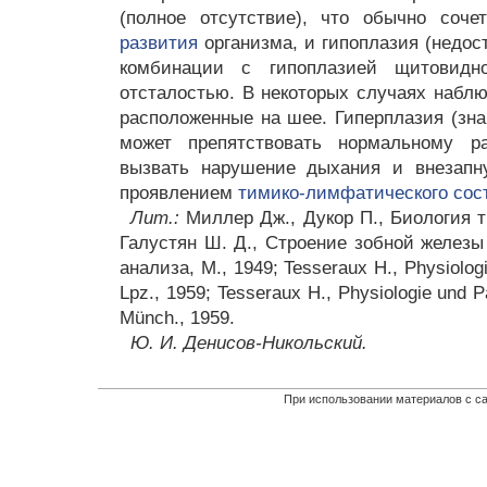
(полное отсутствие), что обычно соч
развития
организма, и гипоплазия (недост
комбинации с гипоплазией щитовидн
отсталостью. В некоторых случаях набл
расположенные на шее. Гиперплазия (зна
может препятствовать нормальному ра
вызвать нарушение дыхания и внезапн
проявлением
тимико-лимфатического сос
Лит.:
Миллер Дж., Дукор П., Биология ти
Галустян Ш. Д., Строение зобной железы
анализа, М., 1949; Tesseraux Н., Physiolog
Lpz., 1959; Tesseraux Н., Physiologie und 
Münch., 1959.
Ю. И. Денисов-Никольский.
При использовании материалов с са