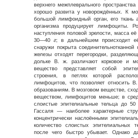
верхнего межплеврального пространства 
хорошо развита у новорождённых. К м
большой лимфоидный орган, его ткань а
организма продуцирует лимфоциты. Ро
наступления половой зрелости, масса её
30—40
г
; в дальнейшем происходит её
снаружи покрыта соединительнотканной к
железы отходят перегородки, разделяю
дольке В. ж. различают корковое и мо
вещество представляет собой эпите
строения, в петлях которой распол
лимфоцитов, что позволяет относить В
образованиям. В мозговом веществе, схо
веществом, лимфоцитов меньше; в сред
слоистые эпителиальные тельца до 5
Гассаля — наиболее характерные стру
концентрически наслоёнными эпителиал
количество слоистых эпителиальных т
после чего быстро убывает. Однако д