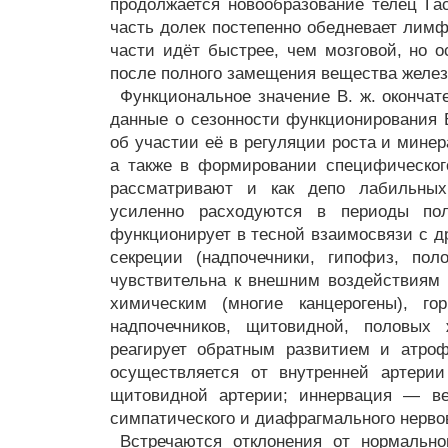
продолжается новообразование телец Гас
часть долек постепенно обедневает лимф
части идёт быстрее, чем мозговой, но о
после полного замещения вещества желез
Функциональное значение В. ж. окончат
данные о сезонности функционирования В
об участии её в регуляции роста и минер
а также в формировании специфическо
рассматривают и как депо лабильных 
усиленно расходуются в периоды пол
функционирует в тесной взаимосвязи с д
секреции (надпочечники, гипофиз, пол
чувствительна к внешним воздействиям
химическим (многие канцерогены), го
надпочечников, щитовидной, половых 
реагирует обратным развитием и атроф
осуществляется от внутренней артери
щитовидной артерии; иннервация — ве
симпатического и диафрагмального нерво
Встречаются отклонения от нормально