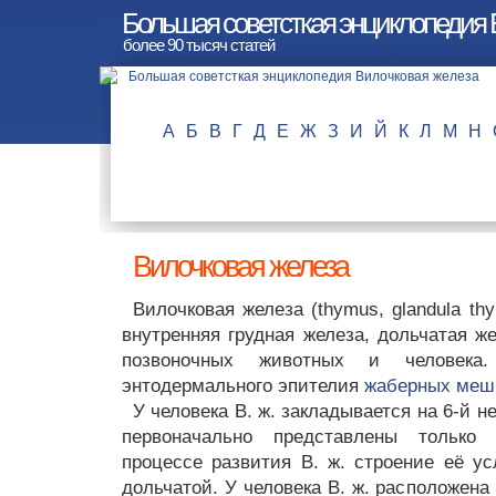
Большая советсткая энциклопедия 
более 90 тысяч статей
А
Б
В
Г
Д
Е
Ж
З
И
Й
К
Л
М
Н
Вилочковая железа
Вилочковая железа (thymus, glandula th
внутренняя грудная железа, дольчатая ж
позвоночных животных и человека
энтодермального эпителия
жаберных меш
У человека В. ж. закладывается на 6-й н
первоначально представлены только
процессе развития В. ж. строение её ус
дольчатой. У человека В. ж. расположена