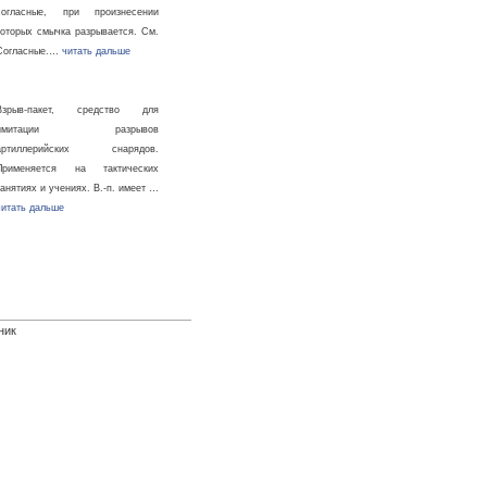
согласные, при произнесении
которых смычка разрывается. См.
Согласные.…
читать дальше
Взрыв-пакет, средство для
имитации разрывов
артиллерийских снарядов.
Применяется на тактических
занятиях и учениях. В.-п. имеет …
читать дальше
ник