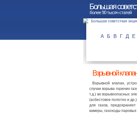
Большая советс
более 90 тысяч статей
А
Б
В
Г
Д
Е
Взрывной клапа
Взрывной клапан, устр
случае взрыва горючих газо
т.д.) во взрывоопасных э
(асбестовое полотно и др.
для газов, предохраняет
камеры, газоходы паровых 