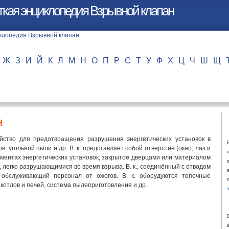
ткая энциклопедия Взрывной клапан
Ж
З
И
Й
К
Л
М
Н
О
П
Р
С
Т
У
Ф
Х
Ц
Ч
Ш
Щ
н
ойство для предотвращения разрушения энергетических установок в
в, угольной пыли и др. В. к. представляет собой отверстие (окно, лаз и
лементах энергетических установок, закрытое дверцами или материалом
), легко разрушающимися во время взрыва. В. к., соединённый с отводом
 обслуживающий персонал от ожогов. В. к. оборудуются топочные
котлов и печей, система пылеприготовления и др.