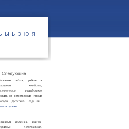
Ъ
Ы
Ь
Э
Ю
Я
Следующие
Взрывные работы, работы в
народном хозяйстве,
выполняемые воздействием
взрыва на естественные (горные
породы, древесина, лёд) ил…
читать дальше
Взрывные согласные, смычно-
взрывные, эксплозивные,