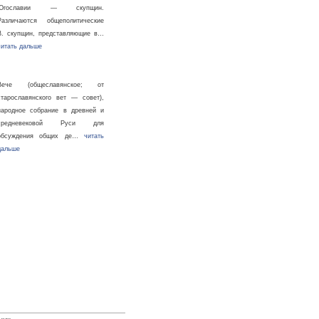
Югославии — скупщин.
Различаются общеполитические
В. скупщин, представляющие в…
читать дальше
Вече (общеславянское; от
старославянского вет — совет),
народное собрание в древней и
средневековой Руси для
обсуждения общих де…
читать
дальше