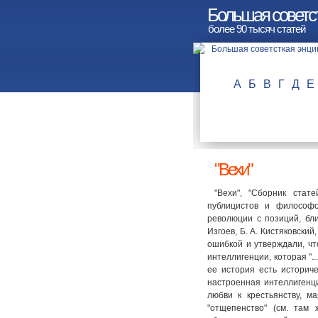
Большая советст
более 90 тысяч статей
А
Б
В
Г
Д
Е
"Вехи"
"Вехи", "Сборник стат
публицистов и философо
революции с позиций, бли
Изгоев, Б. А. Кистяковский
ошибкой и утверждали, чт
интеллигенции, которая "..
ее история есть историче
настроенная интеллигенц
любви к крестьянству, м
"отщепенство" (см. там 