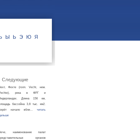
Ъ
Ы
Ь
Э
Ю
Я
Следующие
Вехт, Фехте (голл. Vecht, нем.
Vechte), река в ФРГ и
Нидерландах. Длина 156 км,
площадь бассейна 3,8 тыс. км2.
Берёт начало вбли…
читать
дальше
Вече, наименование палат
представительных органов