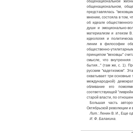
общенациональной жизни
общенациональном, обще
представлялась "веховца
мнению, состояла в том, ч
об идеале общественного
души и эмоционально-вол
материализм и атеизм В. 
идеология и политическа
линии в философии обв
общественно-утилитарным 
принципом "веховцы" счит
смысле, что внутренняя 
бытия..." (там же, с. 1). 
русским "кадетизмом". Эта
охватывает три основные 
международной) демокра
обливание его помоями
соответствующей "ливрейн
старой власти, по отношению
Большая часть авторо
Октябрьской революции и 
Лит.:
Ленин В. И., Еще од
И. Ф. Балакина.