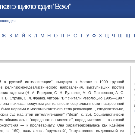
кая энциклопедия "Вехи"
Ж
З
И
Й
К
Л
М
Н
О
П
Р
С
Т
У
Ф
Х
Ц
Ч
Ш
Щ
ей о русской интеллигенции", выпущен в Москве в 1909 группой
в религиозно-идеалистического направления, выступивших против
зких кадетам (Н. А. Бердяев, С. Н. Булгаков, М. О. Гершензон, А. С.
, П. Б. Струве, С. Л. Франк). Авторы "В." считали Революцию 1905—1907
о она явилась продуктом деятельности социалистически настроенной
. была нервами и мозгом гигантского тела революции..., следовательно,
ский суд над этой интеллигенцией" ("Вехи", с. 25). Социалистически
ия обвинялась в "народопоклонничестве", народническая — в ложной
арксистская — к пролетариату. Она характеризовалась как идейное
же, с. 160), называлась "кружковой", "искусственно выделяемой из