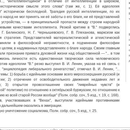
..., "интеллигентщиной" в отличие от интеллигенции в широком,
историческом смысле этого слова" (там же, с. 1). Её идеология
м" исторически бесплодной. Трагедия русской интеллигенции, по их
то народ не мог принять ни её заботы о его благе, ни её представлений
 устройства, — в принципиальной пропасти между строем народной
евыми качествами интеллигента. Резкой критике в "В." подверглись
Г. Белинского, Н. Г. Чернышевского, Г. В. Плеханова, марксизм как
я стратегия. Представителей материалистической и атеистической
иняли в философской неграмотности, в подчинении философии
целям, в надуманных представлениях о благе народа. Своим главным
али признание примата духовной жизни над общественной — "... в том
жизнь личности есть единственная творческая сила человеческого
Против идеологии "В." резко выступил В. И. Ленин, указав на её связь с
 "энциклопедия либерального ренегатства", отмечал В. И. Ленин, "...
темы: 1) борьба с идейными основами всего миросозерцания русской (и
тии; 2) отречение от освободительного движения недавних лет и
; 3) открытое провозглашение своих "ливрейных чувств" (и
ой" политики) по отношению к октябрьской буржуазии, по отношению к
 ко всей старой России вообще" (Полн. собр. соч., 5 изд., т. 19, с. 168).
в, участвовавших в "Вехах", выступили идейными противниками
в дальнейшем оказались в эмиграции.
но уничтожение социализма, Полн. собр. соч., 5 изд., т. 25.