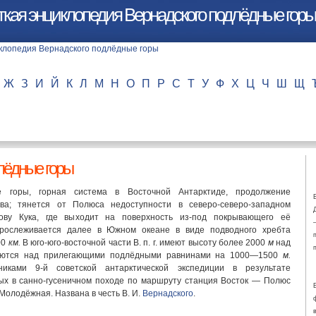
ткая энциклопедия Вернадского подлёдные горы
Ж
З
И
Й
К
Л
М
Н
О
П
Р
С
Т
У
Ф
Х
Ц
Ч
Ш
Щ
лёдные горы
е горы, горная система в Восточной Антарктиде, продолжение
ва; тянется от Полюса недоступности в северо-северо-западном
ову Кука, где выходит на поверхность из-под покрывающего её
прослеживается далее в Южном океане в виде подводного хребта
00
км.
В юго-юго-восточной части В. п. г. имеют высоту более 2000
м
над
аются над прилегающими подлёдными равнинами на 1000—1500
м.
иками 9-й советской антарктической экспедиции в результате
ых в санно-гусеничном походе по маршруту станция Восток — Полюс
Молодёжная. Названа в честь В. И.
Вернадского
.