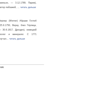
Авиньон, — 3.12.1789, Париж),
автор пейзажей, …
читать дальше
Вернер (Werner) Абраам Готлоб
(25.9.1750, Верау, близ Гёрлица,
— 30.6.1817, Дрезден), немецкий
геолог и минералог. С 1771
изучал…
читать дальше
ник