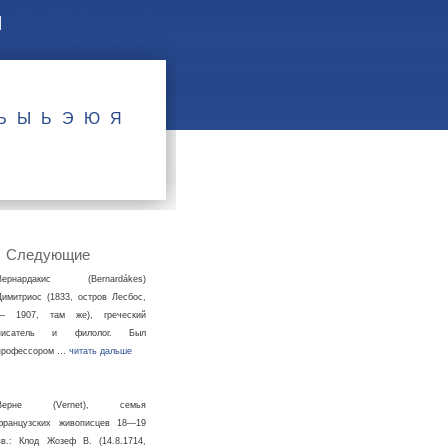
Ъ
Ы
Ь
Э
Ю
Я
Следующие
Вернардакис (Bernardákes)
Димитриос (1833, остров Лесбос,
— 1907, там же), греческий
писатель и филолог. Был
профессором …
читать дальше
Верне (Vernet), семья
французских живописцев 18—19
вв.: Клод Жозеф В. (14.8.1714,