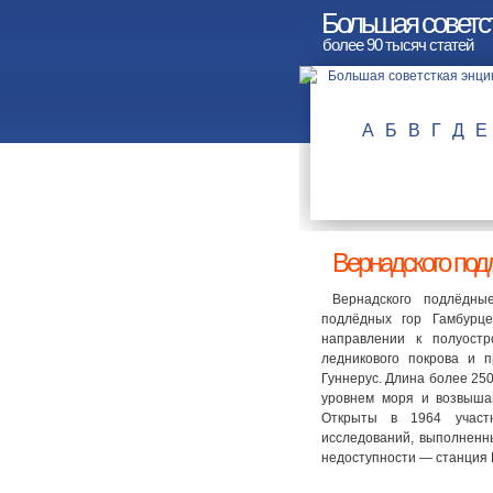
Большая советс
более 90 тысяч статей
А
Б
В
Г
Д
Е
Вернадского под
Вернадского подлёдны
подлёдных гор Гамбурце
направлении к полуостр
ледникового покрова и 
Гуннерус. Длина более 25
уровнем моря и возвыш
Открыты в 1964 участн
исследований, выполненн
недоступности — станция 