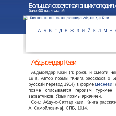
Большая советсткая энциклопедия 
более 90 тысяч статей
А
Б
В
Г
Д
Е
Ж
З
И
Й
К
Л
М
Н
Абдысетдар Кази
Абдысетдар Кази (гг. рожд. и смерти не
19 в. Автор поэмы "Книга рассказов о б
русский перевод 1914) в форме
месневи
;
поэме описывается героизм туркмен
захватчиков. Язык поэмы архаичен.
Соч.: Абду-с-Саттар кази. Книга рассказ
А. Самойловича], СПБ, 1914.