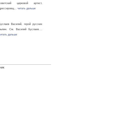
советский цирковой артист,
дрессировщ…
читать дальше
Буслаев Василий, герой русских
былин. См. Василий Буслаев.…
читать дальше
ник