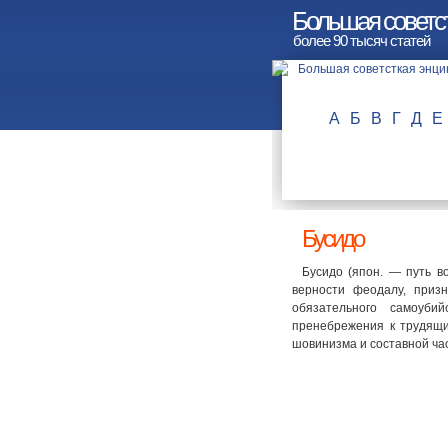
Большая советс
более 90 тысяч статей
А
Б
В
Г
Д
Е
Бусидо
Бусидо (япон. — путь в
верности феодалу, приз
обязательного самоубий
пренебрежения к трудящи
шовинизма и составной ча