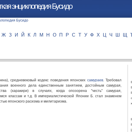
ткая энциклопедия Бусидо
Ж
З
И
Й
К
Л
М
Н
О
П
Р
С
Т
У
Ф
Х
Ц
Ч
Ш
Щ
оина), средневековый кодекс поведения японских
самураев
. Требовал
нания военного дела единственным занятием, достойным самурая,
ства (харакири) в случаях, когда опозорена "честь" самурая,
мся классам и т.д. В империалистической Японии Б. стал знаменем
стью японского расизма и милитаризма.