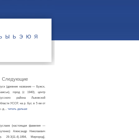
Ъ
Ы
Ь
Э
Ю
Я
Следующие
Буск (древние название — Бужск,
Бажськ), город (с 1940), центр
Бусского района Львовской
области УССР, на р. Буг, в 5 км от
ж.-д…
читать дальше
Буслаев (настоящая фамилия —
Бутенко) Александр Николаевич
[р. 29.3(11.4).1894, Миргород],